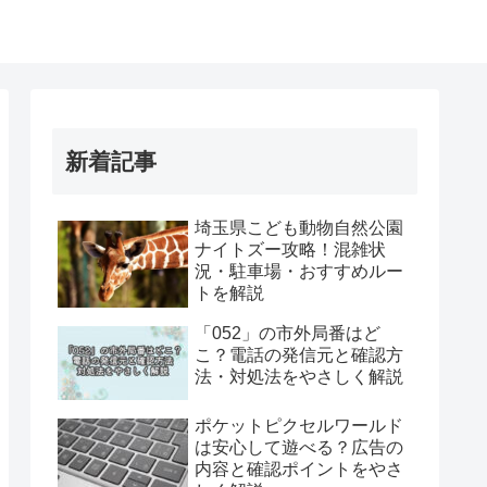
新着記事
埼玉県こども動物自然公園
ナイトズー攻略！混雑状
況・駐車場・おすすめルー
トを解説
「052」の市外局番はど
こ？電話の発信元と確認方
法・対処法をやさしく解説
ポケットピクセルワールド
は安心して遊べる？広告の
内容と確認ポイントをやさ