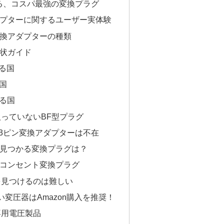
る、コスパ最強の変換プラグ
プターに関するユーザー実体験
換アダプターの種類
状ガイド
る国
国
る国
っていないBF型プラグ
の3ピン変換アダプターは不在
見つかる変換プラグは？
コンセント変換プラグ
を見つけるのは難しい
い変圧器はAmazon購入を推奨！
専用電圧製品