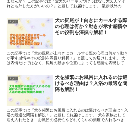
ませんか？ この記事では『愛犬のハーネスつけっぱなし大丈夫？そ
れとも外した方がいいの？』と題してお届けします。 散歩以外の時
間にもハーネスを着用させ続けると、犬がそれに慣れるので...
犬の尻尾が上向きにカールする際
ペット
の心理は何か？動きが示す感情や
その役割を深掘り解析！
この記事では『犬の尻尾が上向きにカールする際の心理は何か？動き
が示す感情やその役割を深掘り解析！』と題してお届けします。 犬
は表情だけではなく、尻尾の動きや位置によっても感情を表現してい
ます。 尻尾の微細な動きに注目すると、犬が一つの動きだ...
犬を頻繁にお風呂に入れるのは避
ペット
けるべき理由は？入浴の最適な間
隔も解説！
この記事では『犬を頻繁にお風呂に入れるのは避けるべき理由は？入
浴の最適な間隔も解説！』と題してお届けします。 犬を家族として
迎え入れたとき、お風呂の必要性やどれくらいの頻度で入れるべきか
という疑問は当然のことです。 犬の毛並みをきれいに保つ...