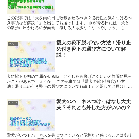
この記事では『犬を雨の日に散歩させるべき？必要性と気をつけるべ
き事項など解説！』と出してお届けします。 雨が降る日には、犬と
の散歩に出かけるのが面倒に感じる人も少なくないでしょう。 しか
し、雨の中でも散歩を続けることは適切なのか、考えてみま...
愛犬の靴下脱げない方法！滑り止
ペット
め付き靴下の選び方について解
説！
犬に靴下を初めて履かせる時、どうしたら脱げにくいかと疑問に思っ
たことがあるでしょうか。 この記事では『愛犬の靴下脱げない方
法！滑り止め付き靴下の選び方について解説！』と題してお届けしま
す。 愛犬の柔らかな肉球を守るため、靴下は効果的な選択肢...
愛犬のハーネスつけっぱなし大丈
ペット
夫？それとも外した方がいいの？
愛犬がいつもハーネスを身につけていると便利だと感じることはあり