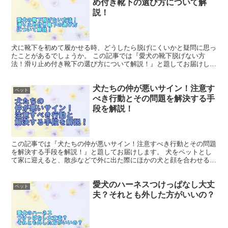
め付き靴下の選び方について解
説！
犬に靴下を初めて履かせる時、どうしたら脱げにくいかと疑問に思っ
たことがあるでしょうか。 この記事では『愛犬の靴下脱げない方
法！滑り止め付き靴下の選び方について解説！』と題してお届けしま
す。 愛犬の柔らかな肉球を守るため、靴下は効果的な選択肢...
犬たちの仲が悪いサイン！注意す
ペット
べき行動とその問題を解決する手
段を解説！
この記事では『犬たちの仲が悪いサイン！注意すべき行動とその問題
を解決する手段を解説！』と題してお届けします。 犬をペットとし
て家に迎えると、散歩などで外に出た際にほかの犬と顔を合わせるこ
ともしばしばあります。 このような時に、相性の合わない...
愛犬のハーネスつけっぱなし大丈
ペット
夫？それとも外した方がいいの？