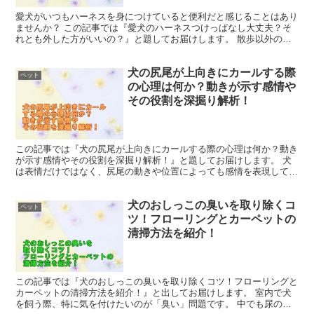
愛犬がいつもハーネスを身につけていると便利だと感じることはあり
ませんか？ この記事では『愛犬のハーネスつけっぱなし大丈夫？そ
れとも外した方がいいの？』と題してお届けします。 散歩以外の時
間にもハーネスを着用させ続けると、犬がそれに慣れるので...
犬の尻尾が上向きにカールする際
ペット
の心理は何か？動きが示す感情や
その役割を深掘り解析！
この記事では『犬の尻尾が上向きにカールする際の心理は何か？動き
が示す感情やその役割を深掘り解析！』と題してお届けします。 犬
は表情だけではなく、尻尾の動きや位置によっても感情を表現してい
ます。 尻尾の微細な動きに注目すると、犬が一つの動きだ...
犬のおしっこの臭いを取り除くコ
ペット
ツ！フローリングとカーペットの
清掃方法を紹介！
この記事では『犬のおしっこの臭いを取り除くコツ！フローリングと
カーペットの清掃方法を紹介！』と出してお届けします。 室内で犬
を飼う際、特に気を付けたいのが「臭い」問題です。 中でも尿の臭