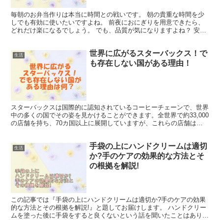
毎朝のお弁当作りは本当に時間との戦いです。 朝の貴重な時間を少
しでも有効に使いたいですよね。 前夜におにぎりを用意できたら、
どれだけ楽になるでしょう。 でも、品質が気になりますよね？ 安心
してください！少しの工夫で前夜におにぎりを用意するこ...
世界に広がるスターバックス！で
生活
も存在しない国がある理由！
スターバックスは国際的に認知されているコーヒーチェーンで、世界
中の多くの国でその姿を見かけることができます。全世界で約33,000
の店舗を持ち、70カ国以上に展開していますが、これらの店舗はほ
とんど常に多くの顧客でにぎわっています。 しかし...
手袋の上にハンドクリームは適切
生活
か?手のケアの効果的な方法とそ
の根拠を解説!
この記事では『手袋の上にハンドクリームは適切か?手のケアの効果
的な方法とその根拠を解説!』と題してお届けします。 ハンドクリー
ムを塗った後に手袋をすると良くないという話を聞いたことはありま