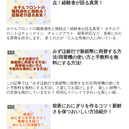
点！経験者が語る真実！
ホテルフロントの職務適性と挑戦点！経験者が語る真実！ ホテルフ
ロントはチェックイン、チェックアウト、顧客対応など、多岐にわた
る業務を担当します。 多くの人が「どんな性格の人に向いているの
か？」「なぜ仕事が厳しいと言われるのか？」と疑問や不安...
みずほ銀行で新紙幣に両替する方
生活
法!両替機の使い方と手数料を無
料にする方法!
この記事では『みずほ銀行で新紙幣に両替する方法!両替機の使い方
と手数料を無料にする方法!』と題してお届けします。 新しい紙幣へ
の交換を検討していますか？ 特別なイベントできれいな新しい紙幣
を使いたいと思うことは多くの人にとって重要です。 そ...
前夜におにぎりを作るコツ！新鮮
生活
さを保つおいしい方法紹介！