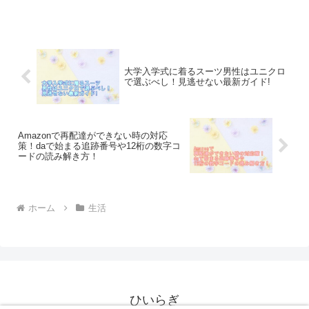
すか？ 以前、手袋が手肌ケアに効果的だと聞いていたの...
大学入学式に着るスーツ男性はユニクロ
で選ぶべし！見逃せない最新ガイド!
Amazonで再配達ができない時の対応
策！daで始まる追跡番号や12桁の数字コ
ードの読み解き方！
ホーム
生活
ひいらぎ