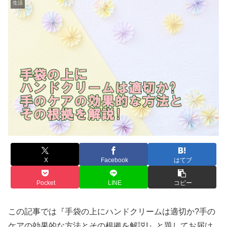
生活
X
Facebook
はてブ
Pocket
LINE
コピー
この記事では『手袋の上にハンドクリームは適切か?手の
ケアの効果的な方法とその根拠を解説!』と題してお届け