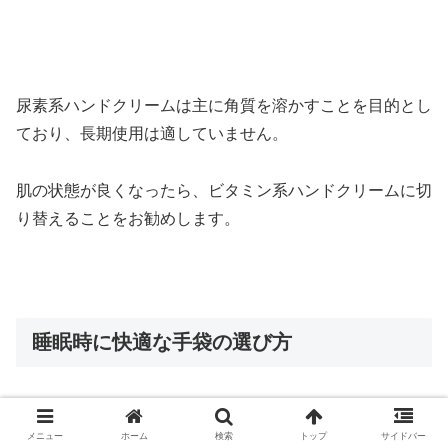
尿素系ハンドクリームは主に角質を溶かすことを目的とし
ており、長期使用は適していません。
肌の状態が良くなったら、ビタミン系ハンドクリームに切
り替えることをお勧めします。
睡眠時に快適な手袋の選び方
手袋の素材選びは大切で、睡眠時には特に通気性が良く肌
メニュー
ホーム
検索
トップ
サイドバー
に優しい素材がおすすめです。