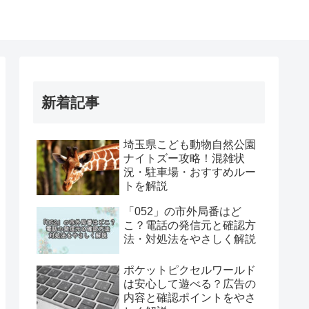
新着記事
埼玉県こども動物自然公園
ナイトズー攻略！混雑状
況・駐車場・おすすめルー
トを解説
「052」の市外局番はど
こ？電話の発信元と確認方
法・対処法をやさしく解説
ポケットピクセルワールド
は安心して遊べる？広告の
内容と確認ポイントをやさ