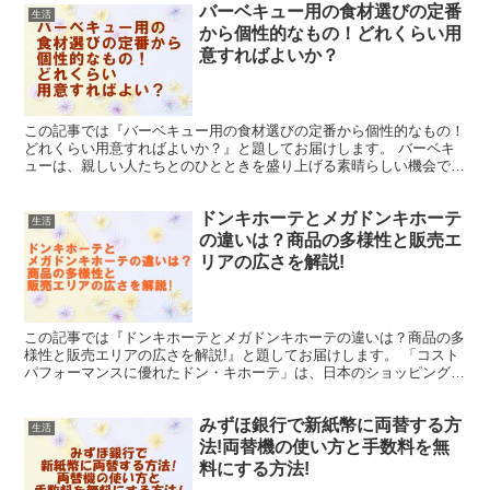
バーベキュー用の食材選びの定番
生活
から個性的なもの！どれくらい用
意すればよいか？
この記事では『バーベキュー用の食材選びの定番から個性的なもの！
どれくらい用意すればよいか？』と題してお届けします。 バーベキ
ューは、親しい人たちとのひとときを盛り上げる素晴らしい機会で
す。 定番の料理に加えて、新しい食材を取り入れることで、...
ドンキホーテとメガドンキホーテ
生活
の違いは？商品の多様性と販売エ
リアの広さを解説!
この記事では『ドンキホーテとメガドンキホーテの違いは？商品の多
様性と販売エリアの広さを解説!』と題してお届けします。 「コスト
パフォーマンスに優れたドン・キホーテ」は、日本のショッピング文
化において不可欠な存在となっています。 その中でも2...
みずほ銀行で新紙幣に両替する方
生活
法!両替機の使い方と手数料を無
料にする方法!