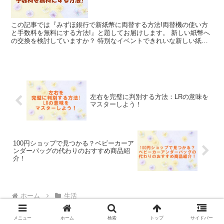
この記事では『みずほ銀行で新紙幣に両替する方法!両替機の使い方
と手数料を無料にする方法!』と題してお届けします。 新しい紙幣へ
の交換を検討していますか？ 特別なイベントできれいな新しい紙幣
を使いたいと思うことは多くの人にとって重要です。 そ...
左右を完璧に判別する方法：LRの意味を
マスターしよう！
100円ショップで見つかる？ベビーカーア
ンダーバッグの代わりのおすすめ商品紹
介！
ホーム
生活
メニュー
ホーム
検索
トップ
サイドバー