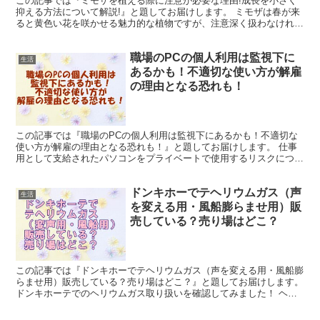
この記事では『ミモザを植える際に注意が必要な理由!成長を小さく
抑える方法について解説!』と題してお届けします。 ミモザは春が来
ると黄色い花を咲かせる魅力的な植物ですが、注意深く扱わなければ
ならない面もあります。 庭に植えると想定外に大きく成...
職場のPCの個人利用は監視下に
生活
あるかも！不適切な使い方が解雇
の理由となる恐れも！
この記事では『職場のPCの個人利用は監視下にあるかも！不適切な
使い方が解雇の理由となる恐れも！』と題してお届けします。 仕事
用として支給されたパソコンをプライベートで使用するリスクについ
て解説します。 日々の仕事から一時的に解放されるために...
ドンキホーでテヘリウムガス（声
生活
を変える用・風船膨らませ用）販
売している？売り場はどこ？
この記事では『ドンキホーでテヘリウムガス（声を変える用・風船膨
らませ用）販売している？売り場はどこ？』と題してお届けします。
ドンキホーテでのヘリウムガス取り扱いを確認してみました！ ヘリ
ウムガスには、「声を変える用途の変声用」と「風船を浮...