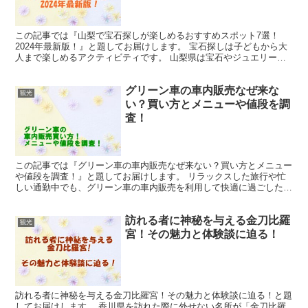
この記事では『山梨で宝石探しが楽しめるおすすめスポット7選！
2024年最新版！』と題してお届けします。 宝石探しは子どもから大
人まで楽しめるアクティビティです。 山梨県は宝石やジュエリーの
生産が盛んで、世界中から希少な天然石や鉱石が集まるた...
グリーン車の車内販売なぜ来な
観光
い？買い方とメニューや値段を調
査！
この記事では『グリーン車の車内販売なぜ来ない？買い方とメニュー
や値段を調査！』と題してお届けします。 リラックスした旅行や忙
しい通勤中でも、グリーン車の車内販売を利用して快適に過ごしたい
ですよね。 グリーン車での移動中に飲食を楽しみたいと考...
訪れる者に神秘を与える金刀比羅
観光
宮！その魅力と体験談に迫る！
訪れる者に神秘を与える金刀比羅宮！その魅力と体験談に迫る！と題
してお届けします。 香川県を訪れた際に外せない名所が「金刀比羅