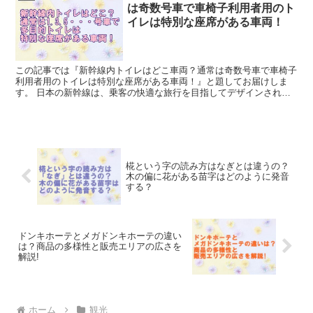
は奇数号車で車椅子利用者用のト
イレは特別な座席がある車両！
この記事では『新幹線内トイレはどこ車両？通常は奇数号車で車椅子
利用者用のトイレは特別な座席がある車両！』と題してお届けしま
す。 日本の新幹線は、乗客の快適な旅行を目指してデザインされた
高速鉄道システムです。 長距離を移動する際、トイレの位置...
椛という字の読み方はなぎとは違うの？
木の偏に花がある苗字はどのように発音
する？
ドンキホーテとメガドンキホーテの違い
は？商品の多様性と販売エリアの広さを
解説!
ホーム
観光