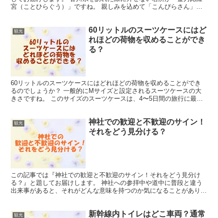
宮（ことひらぐう）」ですね。 親しみを込めて「こんぴらさん」と
も呼ばれるこの神社は、琴平宮として全国に約600の支社...
60リットルのスーツケースにはど
観光
れほどの荷物を収めることができ
る？
60リットルのスーツケースにはどれほどの荷物を収めることができ
るのでしょうか？ 一般的にMサイズと設定されるスーツケースの大
きさですね。 このサイズのスーツケースは、4〜5日間の旅行に最適
で、国内外の短期トリップに役立ちます。 特にスーツケ...
神社での歓迎と不歓迎のサイン！
観光
それをどう見分ける？
この記事では『神社での歓迎と不歓迎のサイン！それをどう見分け
る？』と題してお届けします。 神社への参拝中や道中に普段と違う
出来事があると、それがどんな意味を持つのか気になることがありま
すね。 特に神社からの歓迎の兆候を見逃したくないものです...
新幹線内トイレはどこ車両？通常
観光