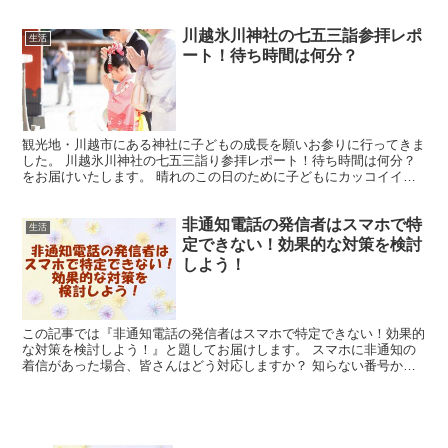
「神輿を担いだあと、肩が痛くなってしまいましたが、心配...
川越氷川神社の七五三詣参拝レポ
生活
ート！待ち時間は何分？
観光地・川越市にある神社に子どもの成長を願いお参りに行ってきま
した。 川越氷川神社の七五三詣り参拝レポート！待ち時間は何分？
をお届けいたします。 晴れのこの日のために子どもにカッコイイ袴
を着せて七五三詣りしてきました♪ 11月の良い日取りの...
非通知電話の発信者はスマホで特
生活
定できない！効果的な対策を検討
しよう！
この記事では『非通知電話の発信者はスマホで特定できない！効果的
な対策を検討しよう！』と題してお届けします。 スマホに非通知の
着信があった場合、皆さんはどう対応しますか？ 知らない番号から
の着信は無視しがちですが、誰からの電話か気になりますよ...