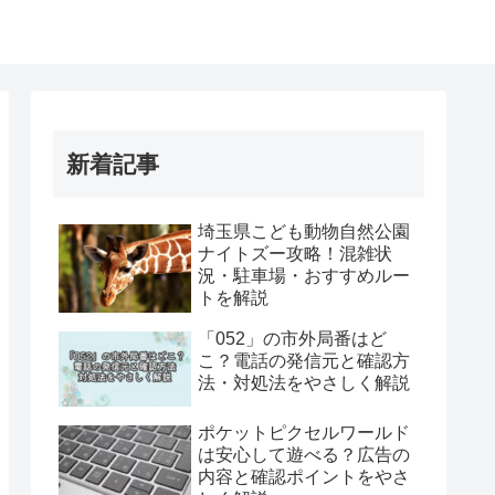
新着記事
埼玉県こども動物自然公園
ナイトズー攻略！混雑状
況・駐車場・おすすめルー
トを解説
「052」の市外局番はど
こ？電話の発信元と確認方
法・対処法をやさしく解説
ポケットピクセルワールド
は安心して遊べる？広告の
内容と確認ポイントをやさ