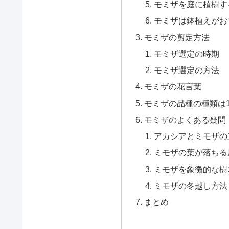
モミザを庭に植樹す
モミザは鉢植えがお
モミザの剪定方法
モミザ選定の時期
モミザ選定の方法
モミザの花言葉
モミザの品種の種類は1
モミザのよくある疑問
アカシアとミモザの
ミモザの葉が落ちる
ミモザを象徴的な樹
ミモザの冬越し方法
まとめ