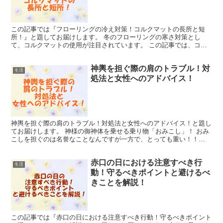
この記事では『フローリングの冷え対策！コルクマットの長所と短
所！』と題してお届けします。 冬のフローリングの寒さ対策とし
て、コルクマットの使用が注目されています。 この記事では、コル
クマットの利点とデメリット、さらには購入前に押さえておくべ...
神輿を担ぐ際の肩のトラブル！対
生活
処法と女性へのアドバイス！
神輿を担ぐ際の肩のトラブル！対処法と女性へのアドバイス！と題し
てお届けします。 神様の御神体を乗せる乗り物「おみこし」！ おみ
こしを担ぐのは名誉なことなんですが一方で、とっても重い！！
「神輿を担いだあと、肩が痛くなってしまいましたが、心配...
赤口の日における注意すべき行
生活
動！守るべきポイントと避けるべ
きことを解説！
この記事では『赤口の日における注意すべき行動！守るべきポイント