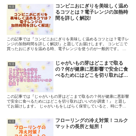
コンビニおにぎりを美味しく温め
生活
るコツとは？電子レンジの加熱時
間を詳しく解説!
この記事では『コンビニおにぎりを美味しく温めるコツとは？電子レ
ンジの加熱時間を詳しく解説!』と題してお届けします。 コンビニで
買ったおにぎりを温める時、電子レンジを使うのが一般的です。 し
かし、どれくらいの時間をかけるべきか迷うこともありま...
じゃがいもの芽はどこまで取る
生活
の？何が健康に悪影響で安全に食
べるためにはどこを切り取ればい
いのか調査！
この記事では『じゃがいもの芽はどこまで取るの？何が健康に悪影響
で安全に食べるためにはどこを切り取ればいいのか調査！』 と題し
てお届けします。 じゃがいもをしばらく保管していると、時に予想
外に長い芽が生えることがありますね。 そんな時、そのじ...
フローリングの冷え対策！コルク
生活
マットの長所と短所！