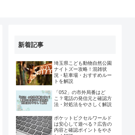
新着記事
埼玉県こども動物自然公園
ナイトズー攻略！混雑状
況・駐車場・おすすめルー
トを解説
「052」の市外局番はど
こ？電話の発信元と確認方
法・対処法をやさしく解説
ポケットピクセルワールド
は安心して遊べる？広告の
内容と確認ポイントをやさ