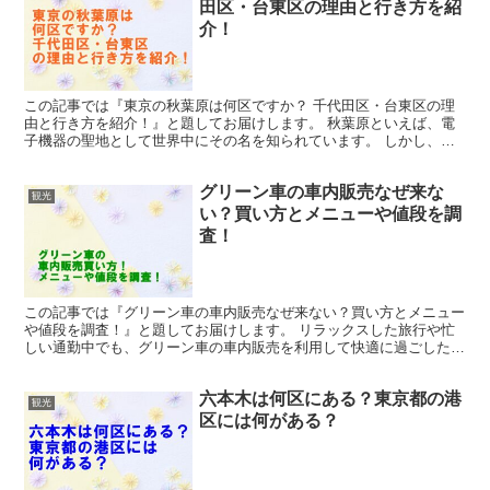
田区・台東区の理由と行き方を紹
介！
この記事では『東京の秋葉原は何区ですか？ 千代田区・台東区の理
由と行き方を紹介！』と題してお届けします。 秋葉原といえば、電
子機器の聖地として世界中にその名を知られています。 しかし、最
近ではアニメやビデオゲームの豊富な商品ラインナップによ...
グリーン車の車内販売なぜ来な
観光
い？買い方とメニューや値段を調
査！
この記事では『グリーン車の車内販売なぜ来ない？買い方とメニュー
や値段を調査！』と題してお届けします。 リラックスした旅行や忙
しい通勤中でも、グリーン車の車内販売を利用して快適に過ごしたい
ですよね。 グリーン車での移動中に飲食を楽しみたいと考...
六本木は何区にある？東京都の港
観光
区には何がある？