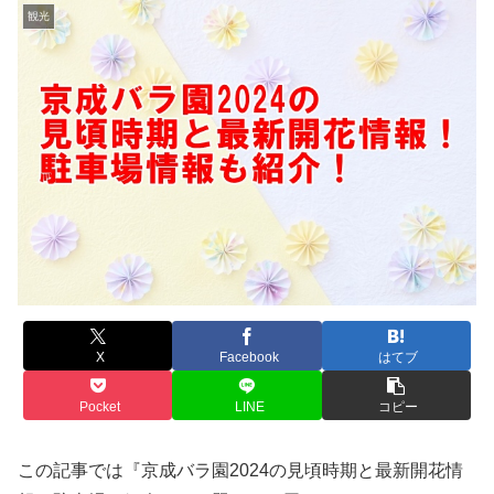
観光
X
Facebook
はてブ
Pocket
LINE
コピー
この記事では『京成バラ園2024の見頃時期と最新開花情