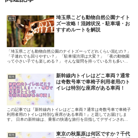
埼玉県こども動物自然公園ナイト
観光
ズー攻略！混雑状況・駐車場・お
すすめルートを解説
「埼玉県こども動物自然公園のナイトズーってどれくらい混むの？」
「子連れでも回りやすい？」 「駐車場渋滞は大変？」 「夜の動物園
って小さい子でも楽しめる？」 そんな疑問を持っている方も多いの
ではないでしょうか。 埼玉県こども動物自然公園のナ...
新幹線内トイレはどこ車両？通常
観光
は奇数号車で車椅子利用者用のト
イレは特別な座席がある車両！
この記事では『新幹線内トイレはどこ車両？通常は奇数号車で車椅子
利用者用のトイレは特別な座席がある車両！』と題してお届けしま
す。 日本の新幹線は、乗客の快適な旅行を目指してデザインされた
高速鉄道システムです。 長距離を移動する際、トイレの位置...
東京の秋葉原は何区ですか？千代
観光