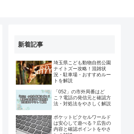
新着記事
埼玉県こども動物自然公園
ナイトズー攻略！混雑状
況・駐車場・おすすめルー
トを解説
「052」の市外局番はど
こ？電話の発信元と確認方
法・対処法をやさしく解説
ポケットピクセルワールド
は安心して遊べる？広告の
内容と確認ポイントをやさ