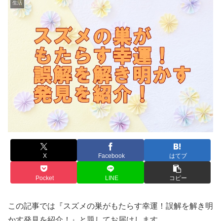
生活
X
Facebook
はてブ
Pocket
LINE
コピー
この記事では『スズメの巣がもたらす幸運！誤解を解き明
かす発見を紹介！』と題してお届けします。