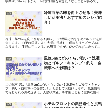
学業やアルバイトから一時的に距離を置きたくなることがあるでしょ
う。 もし発熱していれば、それだけで休むことができるの...
冷凍白菜の味を向上させる！美味
生活
しい活用法とおすすめのレシピ紹
介！
冷凍白菜の味を向上させる！美味しい活用法とおすすめのレシピを紹
介します。 白菜は季節により大量に流通し、価格もリーズナブルに
なります。 手軽に手に入るこの野菜ですが、使い切れずに余ってし
まうこともしばしばです。 でも、保存を目的として冷凍す...
風速5mはどのくらい強い？洗濯
生活
物とゴルフ・キャンプ・釣り・自
転車への影響は？
この記事では『風速5mはどのくらい強い？洗濯物とゴルフ・キャン
プ・釣り・自転車への影響は？』と題してお届けします。 気象情報
で報じられる風の速さは、天候や気温、降水量とともに重要な情報で
すが、風速の具体的な数値を聞いただけでは、その実際の強...
ホテルフロントの職務適性と挑戦
生活