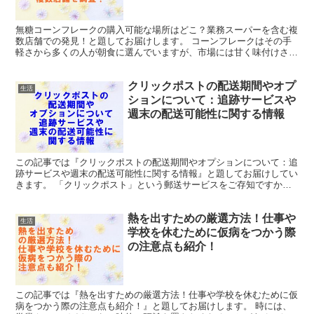
無糖コーンフレークの購入可能な場所はどこ？業務スーパーを含む複
数店舗での発見！と題してお届けします。 コーンフレークはその手
軽さから多くの人が朝食に選んでいますが、市場には甘く味付けされ
たものが主流です。 そこで、甘さを控えめにしたい方やシ...
クリックポストの配送期間やオプ
生活
ションについて：追跡サービスや
週末の配送可能性に関する情報
この記事では『クリックポストの配送期間やオプションについて：追
跡サービスや週末の配送可能性に関する情報』と題してお届けしてい
きます。 「クリックポスト」という郵送サービスをご存知ですか？
これは、日本郵便が提供するサービスで、定められたサイ...
熱を出すための厳選方法！仕事や
生活
学校を休むために仮病をつかう際
の注意点も紹介！
この記事では『熱を出すための厳選方法！仕事や学校を休むために仮
病をつかう際の注意点も紹介！』と題してお届けします。 時には、