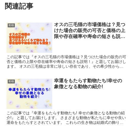
関連記事
オスの三毛猫の市場価格は？見つ
動物
けた場合の販売の可否と価格の上
限や存在確率や寿命の短さも説
明！
この記事では『オスの三毛猫の市場価格は？見つけた場合の販売の可
否と価格の上限や存在確率や寿命の短さも説明！』と題してお届けし
ます。 オスの三毛猫は非常に珍しい存在であり、その希少性から一
般的なメスの三毛猫よりも市場価格が高めに設定されている...
幸運をもたらす動物たち!幸せの
動物
象徴となる動物の紹介!
この記事では『幸運をもたらす動物たち! 幸せの象徴となる動物の紹
介!』 と題してお届けします。 さまざまな動物が私たちに幸せや良い
運命をもたらすとされています。 これらの生き物は結婚式の飾りつ
けやギフト、日々のアクセサリーなど、特別な場面や...