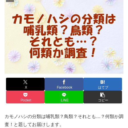
X
Facebook
はてブ
Pocket
LINE
コピー
カモノハシの分類は哺乳類？鳥類？それとも…？何類か調
査！と題してお届けします。