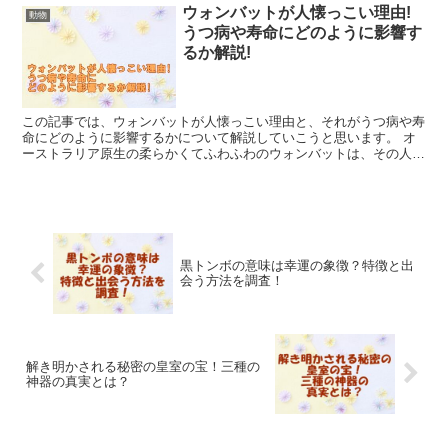
ウォンバットが人懐っこい理由!
動物
うつ病や寿命にどのように影響す
るか解説!
この記事では、ウォンバットが人懐っこい理由と、それがうつ病や寿
命にどのように影響するかについて解説していこうと思います。 オ
ーストラリア原生の柔らかくてふわふわのウォンバットは、その人懐
こさで有名です。 彼らの自然の生息地であるオセアニア地...
黒トンボの意味は幸運の象徴？特徴と出
会う方法を調査！
解き明かされる秘密の皇室の宝！三種の
神器の真実とは？