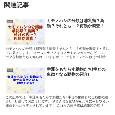
関連記事
カモノハシの分類は哺乳類？鳥
動物
類？それとも…？何類か調査！
カモノハシの分類は哺乳類？鳥類？それとも…？何類か調査！と題し
てお届けします。 オーストラリアはコアラやカンガルーなど、ユニ
ークな動物たちで知られていますが、中でもカモノハシはその独特な
外見で際立っています。 カワウソを彷彿とさせる体型に、...
幸運をもたらす動物たち!幸せの
動物
象徴となる動物の紹介!
この記事では『幸運をもたらす動物たち! 幸せの象徴となる動物の紹
介!』 と題してお届けします。 さまざまな動物が私たちに幸せや良い
運命をもたらすとされています。 これらの生き物は結婚式の飾りつ
けやギフト、日々のアクセサリーなど、特別な場面や...