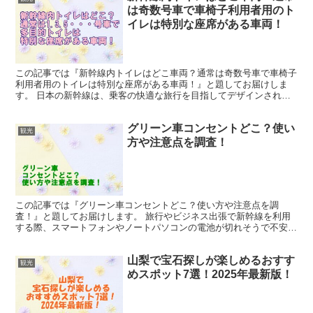
は奇数号車で車椅子利用者用のト
イレは特別な座席がある車両！
この記事では『新幹線内トイレはどこ車両？通常は奇数号車で車椅子
利用者用のトイレは特別な座席がある車両！』と題してお届けしま
す。 日本の新幹線は、乗客の快適な旅行を目指してデザインされた
高速鉄道システムです。 長距離を移動する際、トイレの位置...
グリーン車コンセントどこ？使い
観光
方や注意点を調査！
この記事では『グリーン車コンセントどこ？使い方や注意点を調
査！』と題してお届けします。 旅行やビジネス出張で新幹線を利用
する際、スマートフォンやノートパソコンの電池が切れそうで不安に
感じたことはないでしょうか？ そんな移動中でも快適に電子機...
山梨で宝石探しが楽しめるおすす
観光
めスポット7選！2025年最新版！