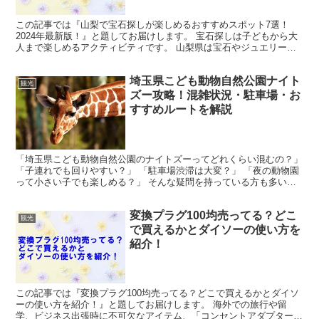
この記事では『山梨で宝石探しが楽しめるおすすめスポット7選！
2024年最新版！』と題してお届けします。 宝石探しは子どもから大
人まで楽しめるアクティビティです。 山梨県は宝石やジュエリーの
生産が盛んで、世界中から希少な天然石や鉱石が集まるた...
埼玉県こども動物自然公園ナイト
観光
ズー攻略！混雑状況・駐車場・お
すすめルートを解説
「埼玉県こども動物自然公園のナイトズーってどれくらい混むの？」
「子連れでも回りやすい？」 「駐車場渋滞は大変？」 「夜の動物園
って小さい子でも楽しめる？」 そんな疑問を持っている方も多いの
ではないでしょうか。 埼玉県こども動物自然公園のナ...
変換プラグ100均売ってる？どこ
観光
で買えるかとダイソーの使い方を
紹介！
この記事では『変換プラグ100均売ってる？どこで買えるかとダイソ
ーの使い方を紹介！』と題してお届けします。 海外での旅行や留
学、ビジネス出張時に不可欠なアイテム、「コンセントアダプター」